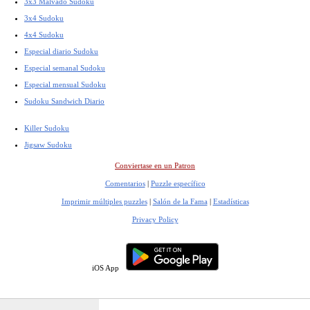
3x3 Malvado Sudoku
3x4 Sudoku
4x4 Sudoku
Especial diario Sudoku
Especial semanal Sudoku
Especial mensual Sudoku
Sudoku Sandwich Diario
Killer Sudoku
Jigsaw Sudoku
Conviertase en un Patron
Comentarios
|
Puzzle específico
Imprimir múltiples puzzles
|
Salón de la Fama
|
Estadísticas
Privacy Policy
iOS App