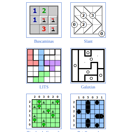
Buscaminas
Slant
LITS
Galaxias