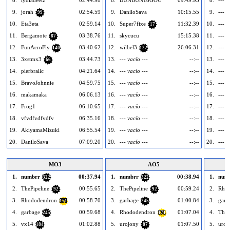
8.
lydiadeetz
02:44.98
8.
BUNBUN18GOU
09:49.93
8.
--- v
9.
jorah
02:54.59
9.
DaniloSava
10:15.55
9.
--- v
99
10.
Eta3eta
02:59.14
10.
Super7fixe
11:32.39
10.
--- v
17
11.
Bergamote
03:38.76
11.
skycucu
15:15.38
11.
--- v
87
12.
FunAcroFly
03:40.62
12.
wilbel3
26:06.31
12.
--- v
140
122
13.
3xstmx3
03:44.73
13.
--- vacío ---
--:--
13.
--- v
66
14.
pierbralic
04:21.64
14.
--- vacío ---
--:--
14.
--- v
15.
BravoJohnnie
04:59.75
15.
--- vacío ---
--:--
15.
--- v
16.
makamaka
06:06.13
16.
--- vacío ---
--:--
16.
--- v
17.
Frog1
06:10.65
17.
--- vacío ---
--:--
17.
--- v
18.
vfvdfvdfvdfv
06:35.16
18.
--- vacío ---
--:--
18.
--- v
19.
AkiyamaMizuki
06:55.54
19.
--- vacío ---
--:--
19.
--- v
20.
DaniloSava
07:09.20
20.
--- vacío ---
--:--
20.
--- v
MO3
AO5
1.
numbrr
00:37.94
1.
numbrr
00:38.94
1.
num
322
322
2.
ThePipeline
00:55.65
2.
ThePipeline
00:59.24
2.
Rho
92
92
3.
Rhododendron
00:58.70
3.
garbage
01:00.84
3.
garb
171
245
4.
garbage
00:59.68
4.
Rhododendron
01:07.04
4.
TheP
245
171
5.
vx14
01:02.88
5.
urojony
01:07.50
5.
uroj
184
87