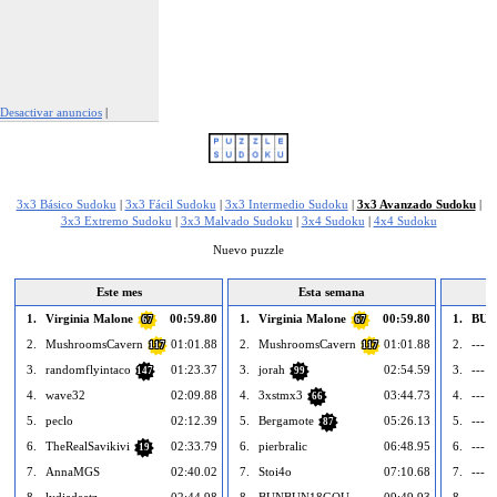
Desactivar anuncios
|
Denunciar este anuncio
3x3 Básico Sudoku
|
3x3 Fácil Sudoku
|
3x3 Intermedio Sudoku
|
3x3 Avanzado Sudoku
|
3x3 Extremo Sudoku
|
3x3 Malvado Sudoku
|
3x4 Sudoku
|
4x4 Sudoku
Nuevo puzzle
Este mes
Esta semana
1.
Virginia Malone
00:59.80
1.
Virginia Malone
00:59.80
1.
BUN
67
67
2.
MushroomsCavern
01:01.88
2.
MushroomsCavern
01:01.88
2.
--- v
117
117
3.
randomflyintaco
01:23.37
3.
jorah
02:54.59
3.
--- v
147
99
4.
wave32
02:09.88
4.
3xstmx3
03:44.73
4.
--- v
66
5.
peclo
02:12.39
5.
Bergamote
05:26.13
5.
--- v
87
6.
TheRealSavikivi
02:33.79
6.
pierbralic
06:48.95
6.
--- v
19
7.
AnnaMGS
02:40.02
7.
Stoi4o
07:10.68
7.
--- v