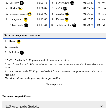
6.
urojony
01:03.76
6.
SilverHawk
01:13.31
6.
vx1
87
216
7.
Dorice
01:06.02
7.
vx14
01:15.84
7.
Dori
271
184
8.
beatrixwashere
01:09.00
8.
daanbe
01:16.07
8.
crem
123
239
9.
anonymous
01:12.86
9.
Dorice
01:17.95
9.
sudo
79
271
10.
SilverHawk
01:13.31
10.
sudokumister
01:20.29
10.
Mus
216
99
Robots / programmatic solvers
1.
dbut2
41
1.
HeskaBot
3.
theRobot
1
* MO3 - Media de 3. El promedio de 3 veces consecutivas.
AO5 - Promedio de 5. El promedio de 5 veces consecutivas ignorando el más alto y más
bajo.
AO12 - Promedio de 12. El promedio de 12 veces consecutivas ignorando el más alto y
más bajo.
Necesitas iniciar sesión para seguir tus promedios
Nuevo puzzle
Encuentra tu posición en